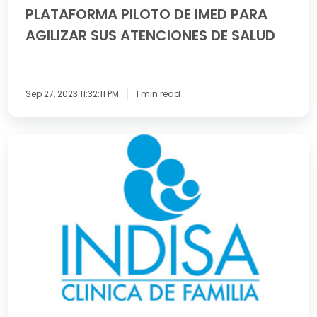
PLATAFORMA PILOTO DE IMED PARA
AGILIZAR SUS ATENCIONES DE SALUD
Sep 27, 2023 11:32:11 PM
1 min read
Clínica
Indisa
suspende
«de
forma
unilateral»
emisión
y
recepción
de
bonos
de