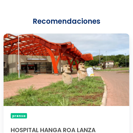
Recomendaciones
HOSPITAL
HANGA
ROA
LANZA
PLATAFORMA
PILOTO
DE
IMED
PARA
AGILIZAR
SUS
ATENCIONES
DE
prensa
SALUD
HOSPITAL HANGA ROA LANZA