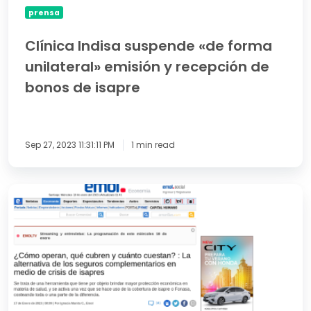
isapre
prensa
Clínica Indisa suspende «de forma
unilateral» emisión y recepción de
bonos de isapre
Sep 27, 2023 11:31:11 PM
1 min read
¿Cómo
operan,
qué
cubren
y
cuánto
cuestan?
:
La