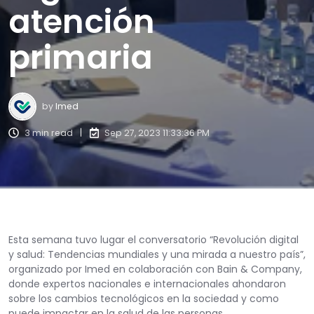
atención
primaria
by
Imed
3 min read
Sep 27, 2023 11:33:36 PM
Esta semana tuvo lugar el conversatorio “Revolución digital
y salud: Tendencias mundiales y una mirada a nuestro país”,
organizado por Imed en colaboración con Bain & Company,
donde expertos nacionales e internacionales ahondaron
sobre los cambios tecnológicos en la sociedad y como
puede impactar en la salud de las personas.