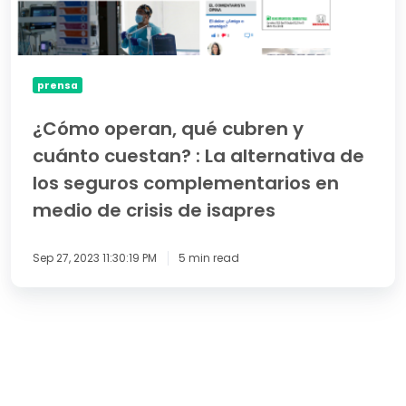
alternativa
de
los
seguros
prensa
complementarios
en
¿Cómo operan, qué cubren y
medio
de
cuánto cuestan? : La alternativa de
crisis
los seguros complementarios en
de
isapres
medio de crisis de isapres
Sep 27, 2023 11:30:19 PM
5 min read